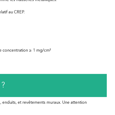
me les huisseries métalliques.
latif au CREP.
une concentration ≥ 1 mg/cm²
 ?
s, enduits, et revêtements muraux. Une attention