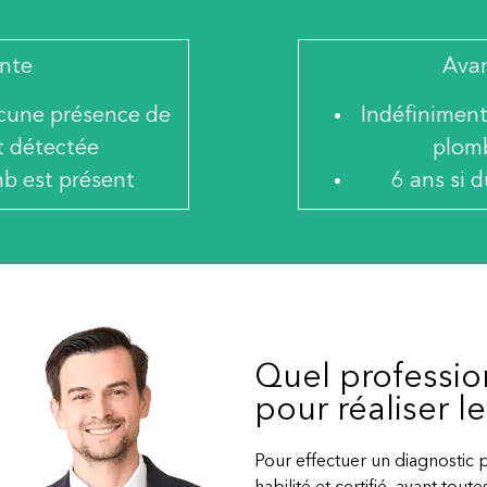
nte
Avan
ucune présence de
Indéfiniment
t détectée
plomb
mb est présent
6 ans si 
Quel professio
pour réaliser l
Pour effectuer un diagnostic 