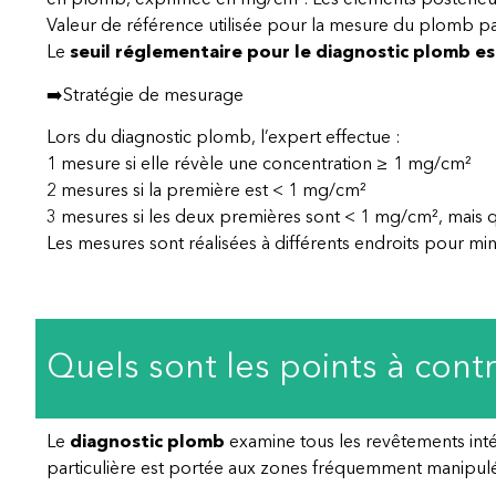
en plomb, exprimée en mg/cm². Les éléments postérieurs
Valeur de référence utilisée pour la mesure du plomb p
Le
seuil réglementaire pour le diagnostic plomb es
➡️Stratégie de mesurage
Lors du diagnostic plomb, l’expert effectue :
1 mesure si elle révèle une concentration ≥ 1 mg/cm²
2 mesures si la première est < 1 mg/cm²
3 mesures si les deux premières sont < 1 mg/cm², mais q
Les mesures sont réalisées à différents endroits pour mini
Quels sont les points à cont
Le
diagnostic plomb
examine tous les revêtements intér
particulière est portée aux zones fréquemment manipulé