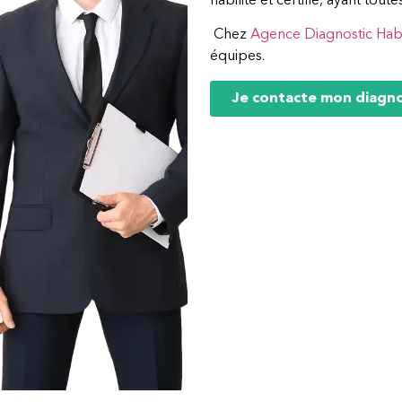
habilité et certifié, ayant toute
Chez
Agence Diagnostic Habi
équipes.
Je contacte mon diagn