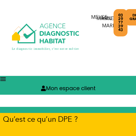
03
D
MEUSE
MARNE
HAUTE-
29
GR
77
MARNE
39
43
Mon espace client
Qu’est ce qu’un DPE ?