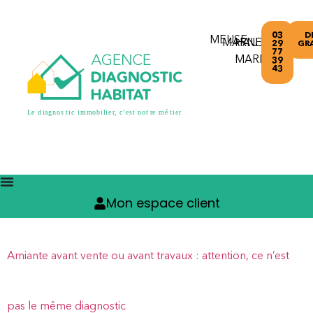
03
D
MEUSE
MARNE
HAUTE-
29
GR
77
MARNE
39
43
Mon espace client
Amiante avant vente ou avant travaux : attention, ce n’est
pas le même diagnostic